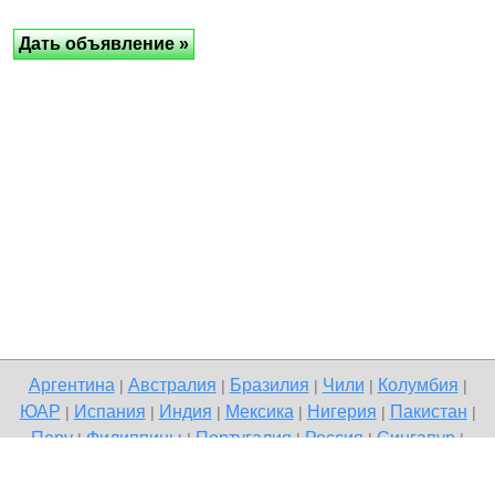
Аргентина
Австралия
Бразилия
Чили
Колумбия
|
|
|
|
|
ЮАР
Испания
Индия
Мексика
Нигерия
Пакистан
|
|
|
|
|
|
Перу
Филиппины
Португалия
Россия
Сингапур
|
|
|
|
|
Великобритания
США
Венесуэла
|
|
Copyright © 2026 Terdo — доска бесплатных объявлений,